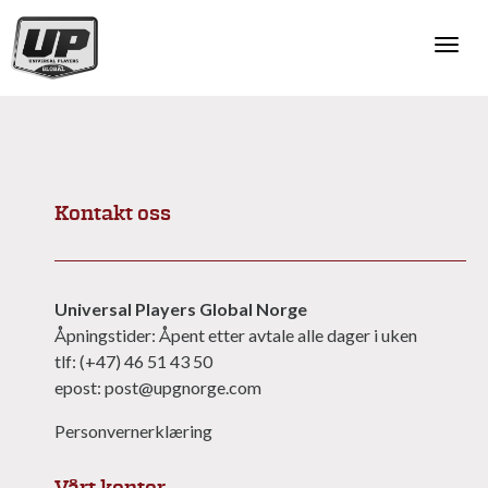
Togg
navi
Kontakt oss
Universal Players Global Norge
Åpningstider: Åpent etter avtale alle dager i uken
tlf: (+47) 46 51 43 50
epost: post@upgnorge.com
Personvernerklæring