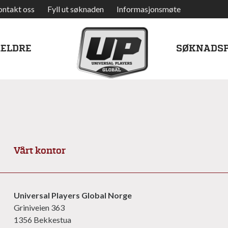
ontakt oss
Fyll ut søknaden
Informasjonsmøte
RELDRE
SØKNADS
Vårt kontor
Universal Players Global Norge
Griniveien 363
1356 Bekkestua