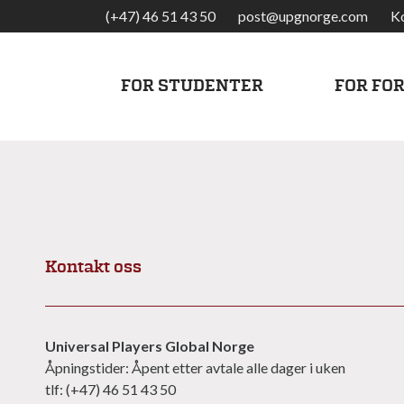
(+47) 46 51 43 50
post@upgnorge.com
K
FOR STUDENTER
FOR FO
Kontakt oss
Universal Players Global Norge
Åpningstider: Åpent etter avtale alle dager i uken
tlf: (+47) 46 51 43 50