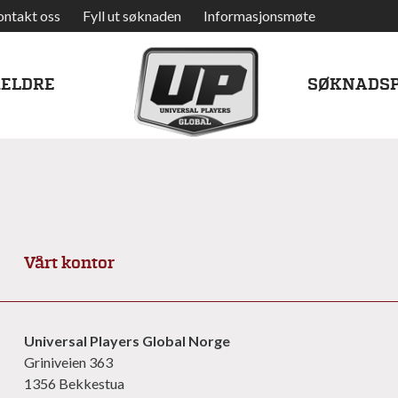
ontakt oss
Fyll ut søknaden
Informasjonsmøte
RELDRE
SØKNADS
Vårt kontor
Universal Players Global Norge
Griniveien 363
1356 Bekkestua