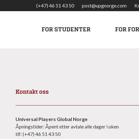
(+47) 46 51 43 50
post@upgnorge.com
K
FOR STUDENTER
FOR FO
Kontakt oss
Universal Players Global Norge
Åpningstider: Åpent etter avtale alle dager i uken
tlf: (+47) 46 51 43 50