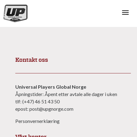
Togg
navi
Kontakt oss
Universal Players Global Norge
Åpningstider: Åpent etter avtale alle dager i uken
tlf: (+47) 46 51 43 50
epost: post@upgnorge.com
Personvernerklæring