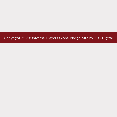
Copyright 2020 Universal Players Global Norge. Site by
JCO Digital.