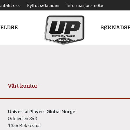
ontakt oss
Fyll ut søknaden
Informasjonsmøte
RELDRE
SØKNADS
Vårt kontor
Universal Players Global Norge
Griniveien 363
1356 Bekkestua