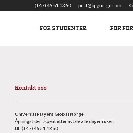
(+47) 46 51 43 50
post@upgnorge.com
K
FOR STUDENTER
FOR FO
Kontakt oss
Universal Players Global Norge
Åpningstider: Åpent etter avtale alle dager i uken
tlf: (+47) 46 51 43 50