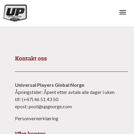
Togg
navi
Kontakt oss
Universal Players Global Norge
Åpningstider: Åpent etter avtale alle dager i uken
tlf: (+47) 46 51 43 50
epost: post@upgnorge.com
Personvernerklæring