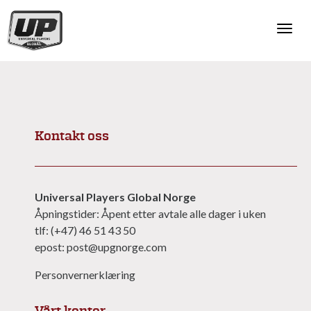
Togg
navi
Kontakt oss
Universal Players Global Norge
Åpningstider: Åpent etter avtale alle dager i uken
tlf: (+47) 46 51 43 50
epost: post@upgnorge.com
Personvernerklæring